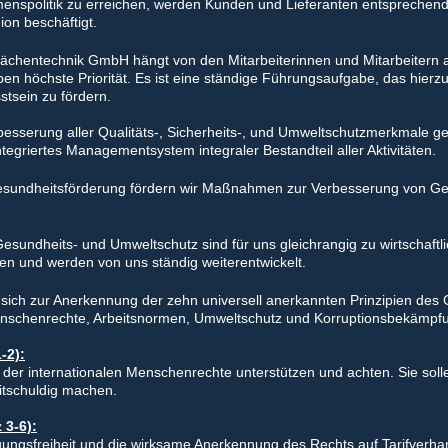
enspolitik zu erreichen, werden Kunden und Lieferanten entsprechen
on beschäftigt.
flächentechnik GmbH hängt von den Mitarbeiterinnen und Mitarbeitern 
en höchste Priorität. Es ist eine ständige Führungsaufgabe, das hierzu
tsein zu fördern.
besserung aller Qualitäts-, Sicherheits-, und Umweltschutzmerkmale g
ntegriertes Managementsystem integraler Bestandteil aller Aktivitäten.
esundheitsförderung fördern wir Maßnahmen zur Verbesserung von Ge
Gesundheits- und Umweltschutz sind für uns gleichrangig zu wirtschaftl
en und werden von uns ständig weiterentwickelt.
t sich zur Anerkennung der zehn universell anerkannten Prinzipien des
nschenrechte, Arbeitsnormen, Umweltschutz und Korruptionsbekämpf
-2):
er internationalen Menschenrechte unterstützen und achten. Sie sollen 
tschuldig machen.
 3-6):
gungsfreiheit und die wirksame Anerkennung des Rechts auf Tarifverhan