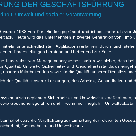
RUNG DER GESCHÄFTSFÜHRUNG
ndheit, Umwelt und sozialer Verantwortung
wurde 1983 von Kurt Binder gegründet und ist seit mehr als vier Jah
itlack. Heute wird das Unternehmen in zweiter Generation von Timo u
 mittels unterschiedlichster Applikationsverfahren durch und st
ndenen Fragestellungen beratend und betreuend zur Seite.
te Integration von Managementsystemen stellen wir sicher, dass be
n Qualität, Umwelt-, Sicherheits- und Gesundheitsstandards einge
unseren Mitarbeitenden sowie für die Qualität unserer Dienstleistung
lich der Qualität unserer Leistungen, des Arbeits-, Gesundheits- und
n systematisch geplanten Sicherheits- und Umweltschutzmaßnahmen, b
 sowie Gesundheitsgefahren und – wo immer möglich – Umweltbelastu
beinhaltet dazu die Verpflichtung zur Einhaltung der relevanten Gesetz
ssicherheit, Gesundheits- und Umweltschutz.