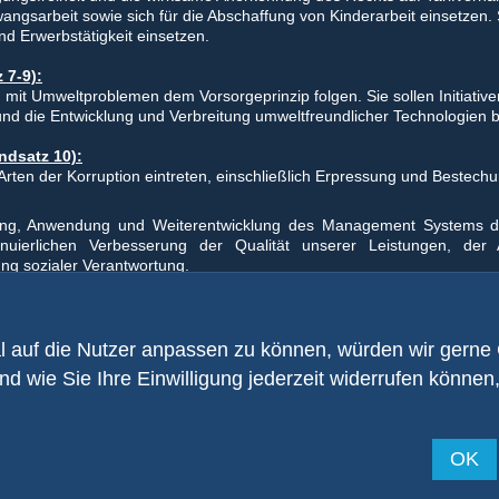
ngsarbeit sowie sich für die Abschaffung von Kinderarbeit einsetzen. S
nd Erwerbstätigkeit einsetzen.
 7-9):
it Umweltproblemen dem Vorsorgeprinzip folgen. Sie sollen Initiative
nd die Entwicklung und Verbreitung umweltfreundlicher Technologien 
dsatz 10):
rten der Korruption eintreten, einschließlich Erpressung und Bestechu
rung, Anwendung und Weiterentwicklung des Management Systems 
inuierlichen Verbesserung der Qualität unserer Leistungen, der 
g sozialer Verantwortung.
 auf die Nutzer anpassen zu können, würden wir gerne
und wie Sie Ihre Einwilligung jederzeit widerrufen können,
Str. 35
Werk II - Esslinger Str. 2
75179 Pforzheim
OK
1 - 46 66 60
Telefon +49 (0) 72 31 - 28 07 90
1 - 44 02 42
Telefax +49 (0) 72 31 - 28 07 925