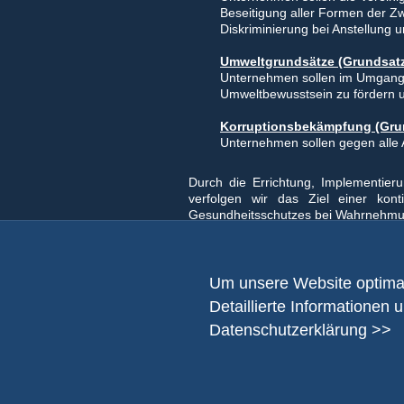
Beseitigung aller Formen der Zwa
Diskriminierung bei Anstellung u
Umweltgrundsätze (Grundsatz
Unternehmen sollen im Umgang m
Umweltbewusstsein zu fördern u
Korruptionsbekämpfung (Grun
Unternehmen sollen gegen alle A
Durch die Errichtung, Implementie
verfolgen wir das Ziel einer kont
Gesundheitsschutzes bei Wahrnehmun
Pforzheim, den 26.06.2026
Geschäftsführung
Um unsere Website optimal
Detaillierte Informationen 
Datenschutzerklärung >>
Binder GmbH
Werk I - Stuttgarter 
75179 Pforzheim
Telefon +49 (0) 72 3
Telefax +49 (0) 72 3