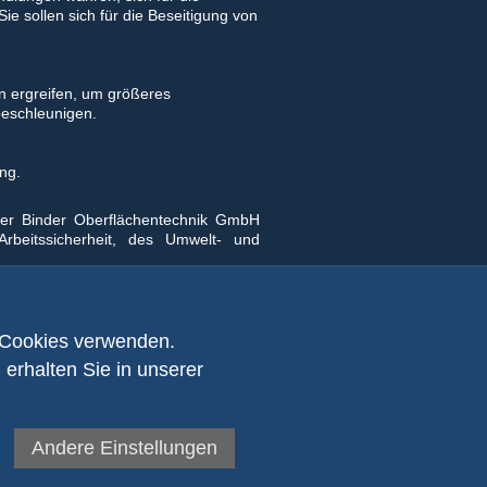
ie sollen sich für die Beseitigung von
n ergreifen, um größeres
beschleunigen.
ng.
der Binder Oberflächentechnik GmbH
Arbeitssicherheit, des Umwelt- und
 Cookies verwenden.
 erhalten Sie in unserer
Andere Einstellungen
binder@bicoat.de
www.bicoat.de